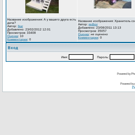
Название изображения: А у вашего друга есть
Название изображения: Хранитель со
дача?
Автор:
redbor
Автор:
Ikar
Добавлено: 23/08/2011 13:13
Добавлено: 23/02/2012 12:01
Просмотров: 35057
Просмотров: 33408
Оценка
:
не оценено
Оценка
: 10
Комментарии
: 0
Комментарии
: 0
Вход
Имя:
Пароль:
Powered by Pho
Powered by
Ру