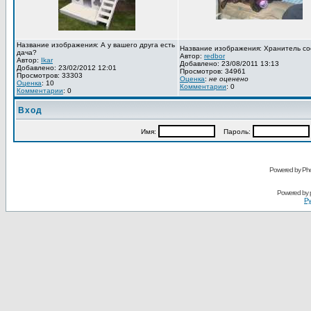
Название изображения: А у вашего друга есть
Название изображения: Хранитель со
дача?
Автор:
redbor
Автор:
Ikar
Добавлено: 23/08/2011 13:13
Добавлено: 23/02/2012 12:01
Просмотров: 34961
Просмотров: 33303
Оценка
:
не оценено
Оценка
: 10
Комментарии
: 0
Комментарии
: 0
Вход
Имя:
Пароль:
Powered by Pho
Powered by
Ру