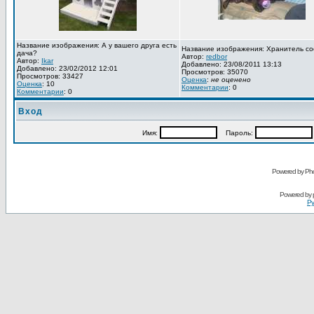
Название изображения: А у вашего друга есть
Название изображения: Хранитель со
дача?
Автор:
redbor
Автор:
Ikar
Добавлено: 23/08/2011 13:13
Добавлено: 23/02/2012 12:01
Просмотров: 35070
Просмотров: 33427
Оценка
:
не оценено
Оценка
: 10
Комментарии
: 0
Комментарии
: 0
Вход
Имя:
Пароль:
Powered by Pho
Powered by
Ру