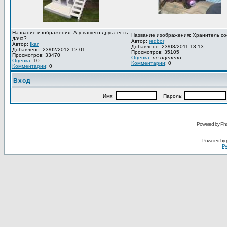
Название изображения: А у вашего друга есть
Название изображения: Хранитель со
дача?
Автор:
redbor
Автор:
Ikar
Добавлено: 23/08/2011 13:13
Добавлено: 23/02/2012 12:01
Просмотров: 35105
Просмотров: 33470
Оценка
:
не оценено
Оценка
: 10
Комментарии
: 0
Комментарии
: 0
Вход
Имя:
Пароль:
Powered by Pho
Powered by
Ру