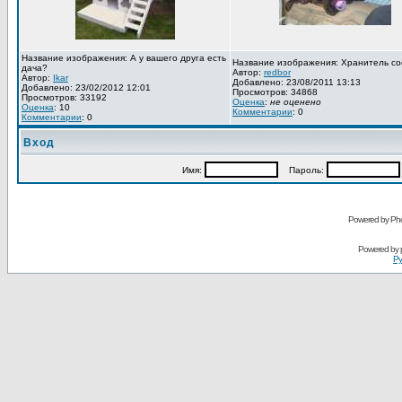
Название изображения: А у вашего друга есть
Название изображения: Хранитель со
дача?
Автор:
redbor
Автор:
Ikar
Добавлено: 23/08/2011 13:13
Добавлено: 23/02/2012 12:01
Просмотров: 34868
Просмотров: 33192
Оценка
:
не оценено
Оценка
: 10
Комментарии
: 0
Комментарии
: 0
Вход
Имя:
Пароль:
Powered by Pho
Powered by
Ру