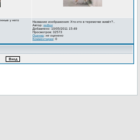
енные у него
Название изображения: Хто-хто в теремочке живёт?..
Автор:
redbor
Добавлено: 10/05/2011 15:49
Просмотров: 32573
Оценка
:
не оценено
Комментарии
: 0