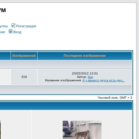
ум
уппы
Регистрация
ния
Вход
Изображений
Последнее изображение
23/02/2012 12:01
316
Автор:
Ikar
Название изображения:
А у вашего друга есть дач...
Часовой пояс: GMT + 3