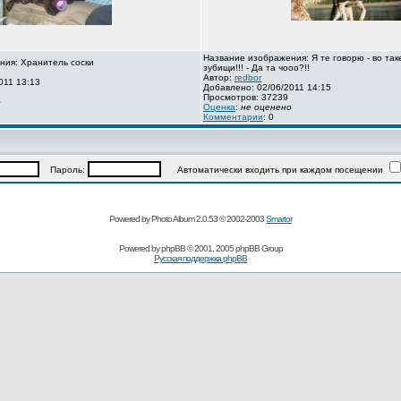
Название изображения: Я те говорю - во так
ния: Хранитель соски
зубищи!!! - Да та чооо?!!
Автор:
redbor
011 13:13
Добавлено: 02/06/2011 14:15
Просмотров: 37239
о
Оценка
:
не оценено
Комментарии
: 0
Пароль:
Автоматически входить при каждом посещении
Powered by Photo Album 2.0.53 © 2002-2003
Smartor
Powered by
phpBB
© 2001, 2005 phpBB Group
Русская поддержка phpBB