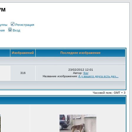
ум
уппы
Регистрация
ния
Вход
Изображений
Последнее изображение
23/02/2012 12:01
316
Автор:
Ikar
Название изображения:
А у вашего друга есть дач...
Часовой пояс: GMT + 3