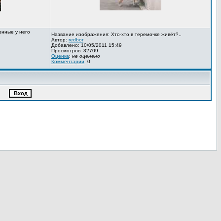
енные у него
Название изображения: Хто-хто в теремочке живёт?..
Автор:
redbor
Добавлено: 10/05/2011 15:49
Просмотров: 32709
Оценка
:
не оценено
Комментарии
: 0