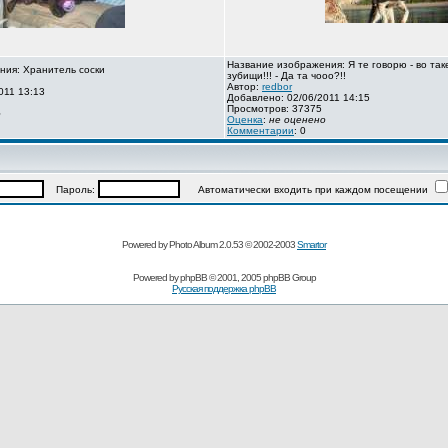
Название изображения: Я те говорю - во так
ния: Хранитель соски
зубищи!!! - Да та чооо?!!
Автор:
redbor
011 13:13
Добавлено: 02/06/2011 14:15
Просмотров: 37375
о
Оценка
:
не оценено
Комментарии
: 0
Пароль:
Автоматически входить при каждом посещении
Powered by Photo Album 2.0.53 © 2002-2003
Smartor
Powered by
phpBB
© 2001, 2005 phpBB Group
Русская поддержка phpBB