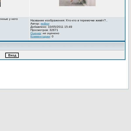
енные у него
Название изображения: Хто-хто в теремочке живёт?..
Автор:
redbor
Добавлено: 10/05/2011 15:49
Просмотров: 32671
Оценка
:
не оценено
Комментарии
: 0