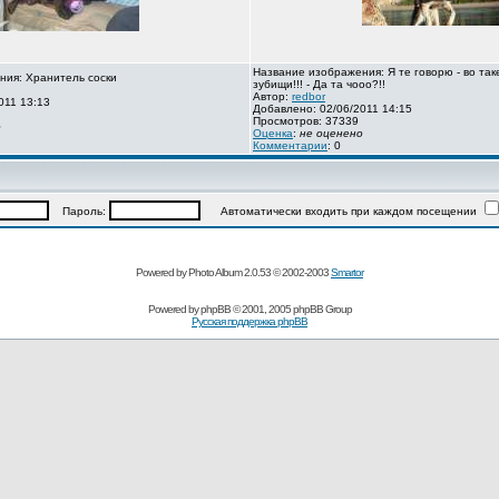
Название изображения: Я те говорю - во так
ния: Хранитель соски
зубищи!!! - Да та чооо?!!
Автор:
redbor
011 13:13
Добавлено: 02/06/2011 14:15
Просмотров: 37339
о
Оценка
:
не оценено
Комментарии
: 0
Пароль:
Автоматически входить при каждом посещении
Powered by Photo Album 2.0.53 © 2002-2003
Smartor
Powered by
phpBB
© 2001, 2005 phpBB Group
Русская поддержка phpBB