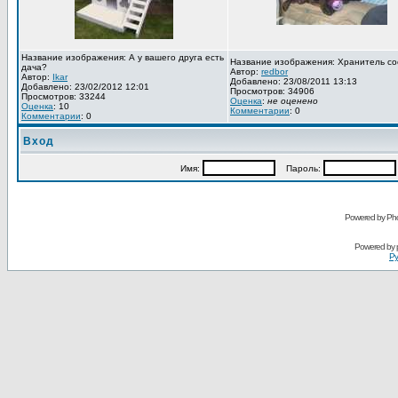
Название изображения: А у вашего друга есть
Название изображения: Хранитель со
дача?
Автор:
redbor
Автор:
Ikar
Добавлено: 23/08/2011 13:13
Добавлено: 23/02/2012 12:01
Просмотров: 34906
Просмотров: 33244
Оценка
:
не оценено
Оценка
: 10
Комментарии
: 0
Комментарии
: 0
Вход
Имя:
Пароль:
Powered by Pho
Powered by
Ру