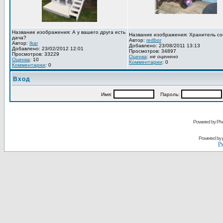
Название изображения: А у вашего друга есть
Название изображения: Хранитель со
дача?
Автор:
redbor
Автор:
Ikar
Добавлено: 23/08/2011 13:13
Добавлено: 23/02/2012 12:01
Просмотров: 34897
Просмотров: 33229
Оценка
:
не оценено
Оценка
: 10
Комментарии
: 0
Комментарии
: 0
Вход
Имя:
Пароль:
Powered by Pho
Powered by
Ру