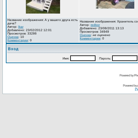
Название изображения: А у вашего друга есть
Название изображения: Хранитель со
дача?
Автор:
redbor
Автор:
Ikar
Добавлено: 23/08/2011 13:13
Добавлено: 23/02/2012 12:01
Просмотров: 34949
Просмотров: 33286
Оценка
:
не оценено
Оценка
: 10
Комментарии
: 0
Комментарии
: 0
Вход
Имя:
Пароль:
Powered by Pho
Powered by
Ру