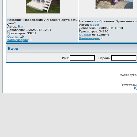
Название изображения: А у вашего друга есть
Название изображения: Хранитель со
дача?
Автор:
redbor
Автор:
Ikar
Добавлено: 23/08/2011 13:13
Добавлено: 23/02/2012 12:01
Просмотров: 34876
Просмотров: 33201
Оценка
:
не оценено
Оценка
: 10
Комментарии
: 0
Комментарии
: 0
Вход
Имя:
Пароль:
Powered by Pho
Powered by
Ру