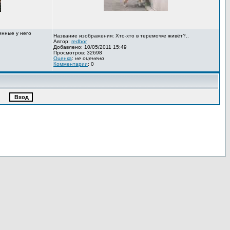
енные у него
Название изображения: Хто-хто в теремочке живёт?..
Автор:
redbor
Добавлено: 10/05/2011 15:49
Просмотров: 32698
Оценка
:
не оценено
Комментарии
: 0