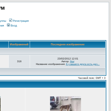
ум
уппы
Регистрация
ния
Вход
Изображений
Последнее изображение
23/02/2012 12:01
316
Автор:
Ikar
Название изображения:
А у вашего друга есть дач...
Часовой пояс: GMT + 3