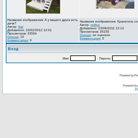
Название изображения: А у вашего друга есть
Название изображения: Хранитель со
дача?
Автор:
redbor
Автор:
Ikar
Добавлено: 23/08/2011 13:13
Добавлено: 23/02/2012 12:01
Просмотров: 35155
Просмотров: 33504
Оценка
:
не оценено
Оценка
: 10
Комментарии
: 0
Комментарии
: 0
Вход
Имя:
Пароль:
Powered by Pho
Powered by
Ру