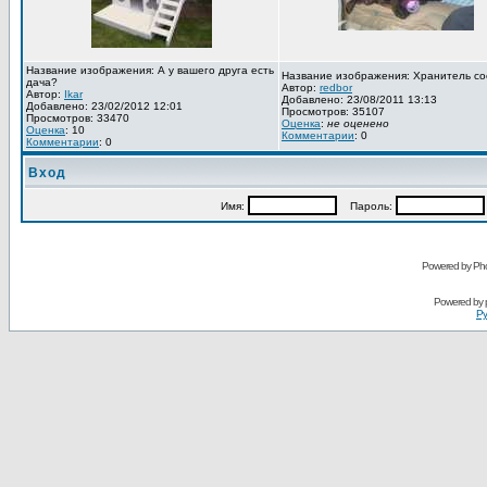
Название изображения: А у вашего друга есть
Название изображения: Хранитель со
дача?
Автор:
redbor
Автор:
Ikar
Добавлено: 23/08/2011 13:13
Добавлено: 23/02/2012 12:01
Просмотров: 35107
Просмотров: 33470
Оценка
:
не оценено
Оценка
: 10
Комментарии
: 0
Комментарии
: 0
Вход
Имя:
Пароль:
Powered by Pho
Powered by
Ру