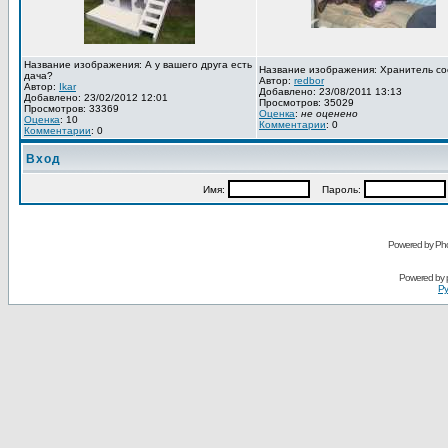
Название изображения: А у вашего друга есть
Название изображения: Хранитель со
дача?
Автор:
redbor
Автор:
Ikar
Добавлено: 23/08/2011 13:13
Добавлено: 23/02/2012 12:01
Просмотров: 35029
Просмотров: 33369
Оценка
:
не оценено
Оценка
: 10
Комментарии
: 0
Комментарии
: 0
Вход
Имя:
Пароль:
Powered by Pho
Powered by
Ру