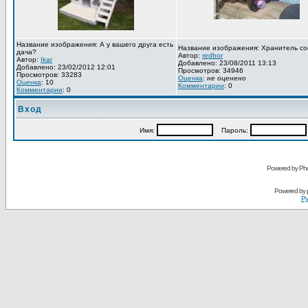
Название изображения: А у вашего друга есть
Название изображения: Хранитель со
дача?
Автор:
redbor
Автор:
Ikar
Добавлено: 23/08/2011 13:13
Добавлено: 23/02/2012 12:01
Просмотров: 34946
Просмотров: 33283
Оценка
:
не оценено
Оценка
: 10
Комментарии
: 0
Комментарии
: 0
Вход
Имя:
Пароль:
Powered by Pho
Powered by
Ру