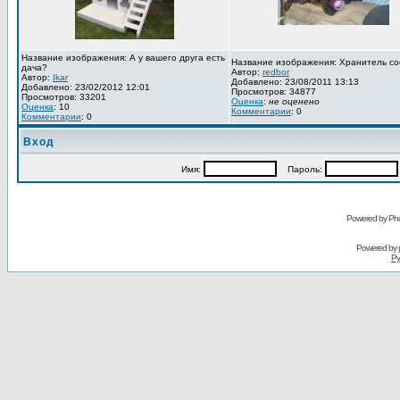
Название изображения: А у вашего друга есть
Название изображения: Хранитель со
дача?
Автор:
redbor
Автор:
Ikar
Добавлено: 23/08/2011 13:13
Добавлено: 23/02/2012 12:01
Просмотров: 34877
Просмотров: 33201
Оценка
:
не оценено
Оценка
: 10
Комментарии
: 0
Комментарии
: 0
Вход
Имя:
Пароль:
Powered by Pho
Powered by
Ру