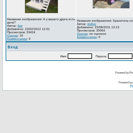
Название изображения: А у вашего друга есть
Название изображения: Хранитель со
дача?
Автор:
redbor
Автор:
Ikar
Добавлено: 23/08/2011 13:13
Добавлено: 23/02/2012 12:01
Просмотров: 35064
Просмотров: 33424
Оценка
:
не оценено
Оценка
: 10
Комментарии
: 0
Комментарии
: 0
Вход
Имя:
Пароль:
Powered by Pho
Powered by
Ру