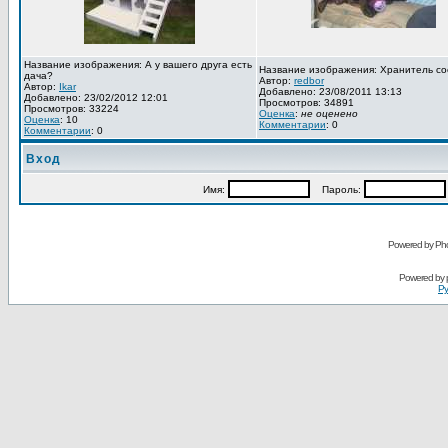
Название изображения: А у вашего друга есть
Название изображения: Хранитель со
дача?
Автор:
redbor
Автор:
Ikar
Добавлено: 23/08/2011 13:13
Добавлено: 23/02/2012 12:01
Просмотров: 34891
Просмотров: 33224
Оценка
:
не оценено
Оценка
: 10
Комментарии
: 0
Комментарии
: 0
Вход
Имя:
Пароль:
Powered by Pho
Powered by
Ру