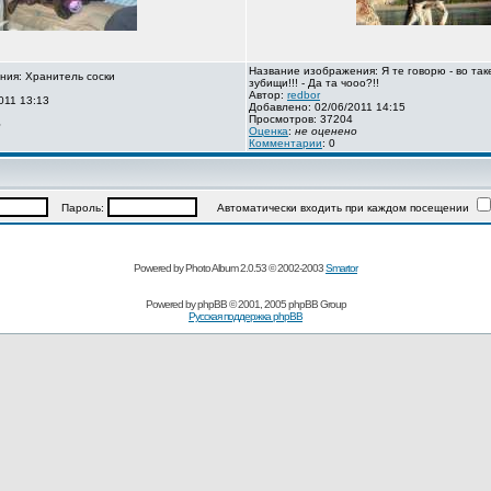
Название изображения: Я те говорю - во так
ния: Хранитель соски
зубищи!!! - Да та чооо?!!
Автор:
redbor
011 13:13
Добавлено: 02/06/2011 14:15
Просмотров: 37204
о
Оценка
:
не оценено
Комментарии
: 0
Пароль:
Автоматически входить при каждом посещении
Powered by Photo Album 2.0.53 © 2002-2003
Smartor
Powered by
phpBB
© 2001, 2005 phpBB Group
Русская поддержка phpBB