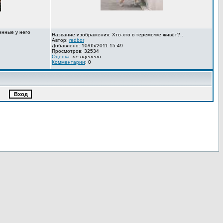
енные у него
Название изображения: Хто-хто в теремочке живёт?..
Автор:
redbor
Добавлено: 10/05/2011 15:49
Просмотров: 32534
Оценка
:
не оценено
Комментарии
: 0