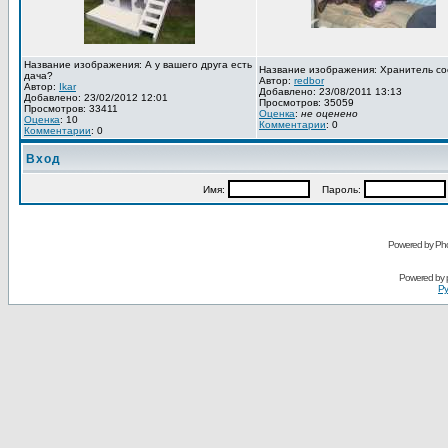
Название изображения: А у вашего друга есть
Название изображения: Хранитель со
дача?
Автор:
redbor
Автор:
Ikar
Добавлено: 23/08/2011 13:13
Добавлено: 23/02/2012 12:01
Просмотров: 35059
Просмотров: 33411
Оценка
:
не оценено
Оценка
: 10
Комментарии
: 0
Комментарии
: 0
Вход
Имя:
Пароль:
Powered by Pho
Powered by
Ру