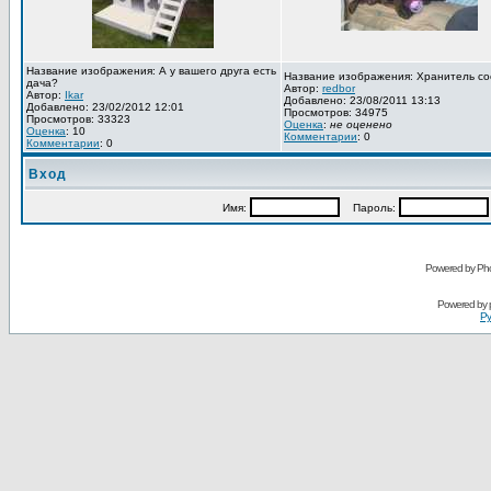
Название изображения: А у вашего друга есть
Название изображения: Хранитель со
дача?
Автор:
redbor
Автор:
Ikar
Добавлено: 23/08/2011 13:13
Добавлено: 23/02/2012 12:01
Просмотров: 34975
Просмотров: 33323
Оценка
:
не оценено
Оценка
: 10
Комментарии
: 0
Комментарии
: 0
Вход
Имя:
Пароль:
Powered by Pho
Powered by
Ру