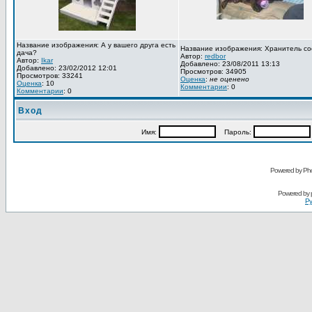
Название изображения: А у вашего друга есть
Название изображения: Хранитель со
дача?
Автор:
redbor
Автор:
Ikar
Добавлено: 23/08/2011 13:13
Добавлено: 23/02/2012 12:01
Просмотров: 34905
Просмотров: 33241
Оценка
:
не оценено
Оценка
: 10
Комментарии
: 0
Комментарии
: 0
Вход
Имя:
Пароль:
Powered by Pho
Powered by
Ру