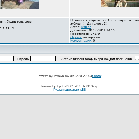
Название изображения: Я те говорю - во так
ния: Хранитель соски
зубищи!!! - Да та чооо?!!
Автор:
redbor
011 13:13
Добавлено: 02/06/2011 14:15
Просмотров: 37379
о
Оценка
:
не оценено
Комментарии
: 0
Пароль:
Автоматически входить при каждом посещении
Powered by Photo Album 2.0.53 © 2002-2003
Smartor
Powered by
phpBB
© 2001, 2005 phpBB Group
Русская поддержка phpBB