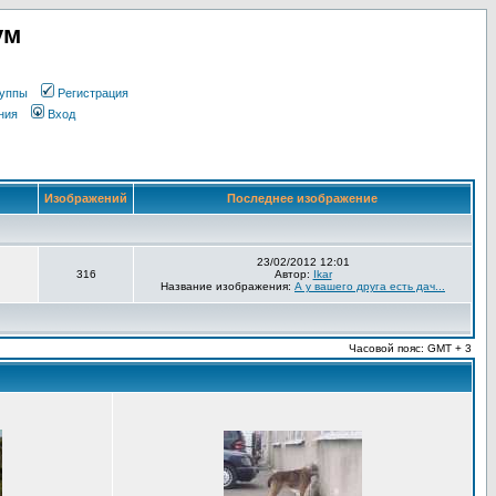
ум
уппы
Регистрация
ния
Вход
Изображений
Последнее изображение
23/02/2012 12:01
316
Автор:
Ikar
Название изображения:
А у вашего друга есть дач...
Часовой пояс: GMT + 3