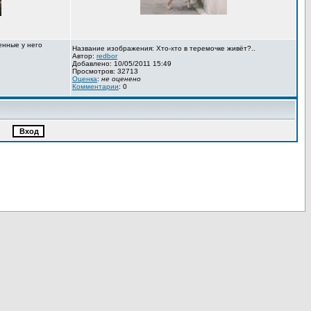
енные у него
Название изображения: Хто-хто в теремочке живёт?..
Автор:
redbor
Добавлено: 10/05/2011 15:49
Просмотров: 32713
Оценка
:
не оценено
Комментарии
: 0