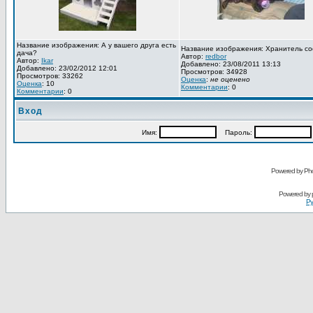
Название изображения: А у вашего друга есть
Название изображения: Хранитель со
дача?
Автор:
redbor
Автор:
Ikar
Добавлено: 23/08/2011 13:13
Добавлено: 23/02/2012 12:01
Просмотров: 34928
Просмотров: 33262
Оценка
:
не оценено
Оценка
: 10
Комментарии
: 0
Комментарии
: 0
Вход
Имя:
Пароль:
Powered by Pho
Powered by
Ру