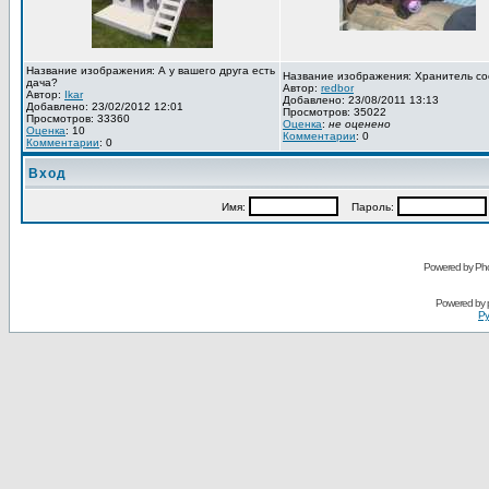
Название изображения: А у вашего друга есть
Название изображения: Хранитель со
дача?
Автор:
redbor
Автор:
Ikar
Добавлено: 23/08/2011 13:13
Добавлено: 23/02/2012 12:01
Просмотров: 35022
Просмотров: 33360
Оценка
:
не оценено
Оценка
: 10
Комментарии
: 0
Комментарии
: 0
Вход
Имя:
Пароль:
Powered by Pho
Powered by
Ру