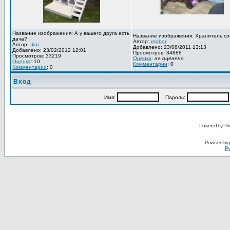
Название изображения: А у вашего друга есть
Название изображения: Хранитель со
дача?
Автор:
redbor
Автор:
Ikar
Добавлено: 23/08/2011 13:13
Добавлено: 23/02/2012 12:01
Просмотров: 34888
Просмотров: 33219
Оценка
:
не оценено
Оценка
: 10
Комментарии
: 0
Комментарии
: 0
Вход
Имя:
Пароль:
Powered by Pho
Powered by
Ру