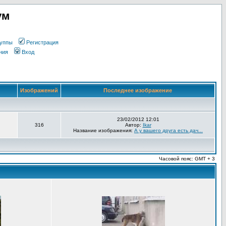
ум
уппы
Регистрация
ния
Вход
Изображений
Последнее изображение
23/02/2012 12:01
316
Автор:
Ikar
Название изображения:
А у вашего друга есть дач...
Часовой пояс: GMT + 3