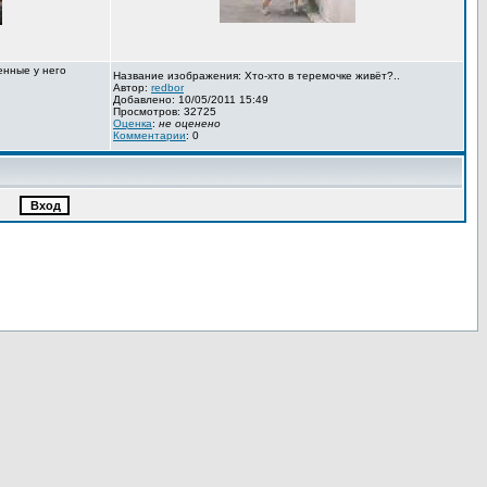
енные у него
Название изображения: Хто-хто в теремочке живёт?..
Автор:
redbor
Добавлено: 10/05/2011 15:49
Просмотров: 32725
Оценка
:
не оценено
Комментарии
: 0