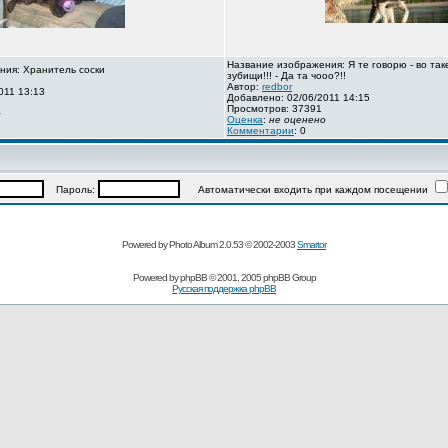
Название изображения: Я те говорю - во так
ния: Хранитель соски
зубищи!!! - Да та чооо?!!
Автор:
redbor
011 13:13
Добавлено: 02/06/2011 14:15
Просмотров: 37391
о
Оценка
:
не оценено
Комментарии
: 0
Пароль:
Автоматически входить при каждом посещении
Powered by Photo Album 2.0.53 © 2002-2003
Smartor
Powered by
phpBB
© 2001, 2005 phpBB Group
Русская поддержка phpBB