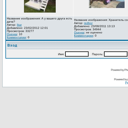
Название изображения: А у вашего друга есть
Название изображения: Хранитель со
дача?
Автор:
redbor
Автор:
Ikar
Добавлено: 23/08/2011 13:13
Добавлено: 23/02/2012 12:01
Просмотров: 34944
Просмотров: 33277
Оценка
:
не оценено
Оценка
: 10
Комментарии
: 0
Комментарии
: 0
Вход
Имя:
Пароль:
Powered by Pho
Powered by
Ру