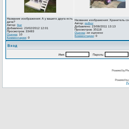
Название изображения: А у вашего друга есть
Название изображения: Хранитель со
дача?
Автор:
redbor
Автор:
Ikar
Добавлено: 23/08/2011 13:13
Добавлено: 23/02/2012 12:01
Просмотров: 35118
Просмотров: 33483
Оценка
:
не оценено
Оценка
: 10
Комментарии
: 0
Комментарии
: 0
Вход
Имя:
Пароль:
Powered by Pho
Powered by
Ру